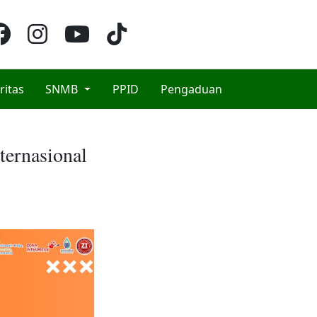
ritas
SNMB
PPID
Pengaduan
ternasional