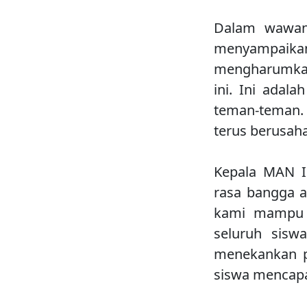
Dalam wawan
menyampaik
mengharumkan
ini. Ini adal
teman-teman. 
terus berusah
Kepala MAN I
rasa bangga a
kami mampu b
seluruh siswa
menekankan p
siswa mencapa