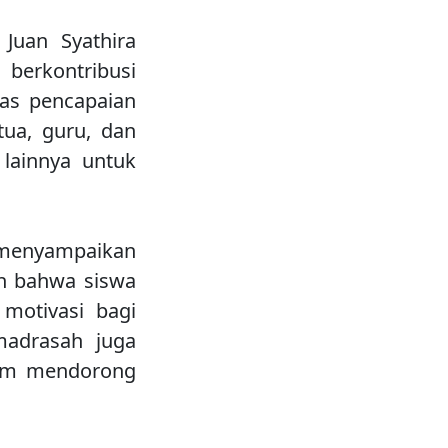
uan Syathira
rkontribusi
as pencapaian
tua, guru, dan
 lainnya untuk
 menyampaikan
an bahwa siswa
motivasi bagi
 madrasah juga
lam mendorong