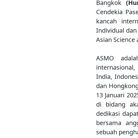
Bangkok
(Hu
Cendekia Pase
kancah inter
Individual da
Asian Science
ASMO adalah
internasional
India, Indones
dan Hongkong.
13 Januari 2
di bidang ak
dedikasi dapa
bersama angg
sebuah pengha