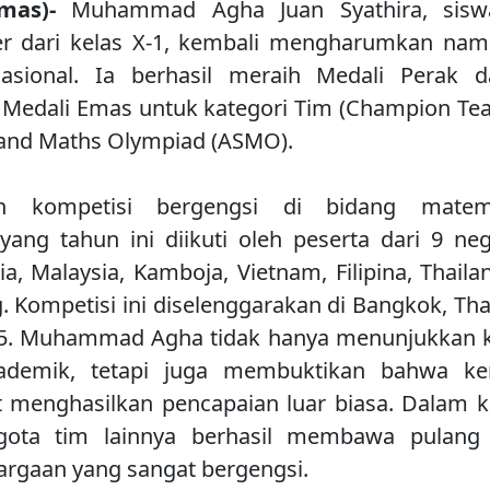
mas)-
Muhammad Agha Juan Syathira, sis
r dari kelas X-1, kembali mengharumkan nam
nasional. Ia berhasil meraih Medali Perak d
n Medali Emas untuk kategori Tim (Champion Te
 and Maths Olympiad (ASMO).
 kompetisi bergengsi di bidang matema
, yang tahun ini diikuti oleh peserta dari 9 ne
ia, Malaysia, Kamboja, Vietnam, Filipina, Thaila
 Kompetisi ini diselenggarakan di Bangkok, Thai
025. Muhammad Agha tidak hanya menunjukkan 
ademik, tetapi juga membuktikan bahwa ke
t menghasilkan pencapaian luar biasa. Dalam ka
ota tim lainnya berhasil membawa pulang
rgaan yang sangat bergengsi.