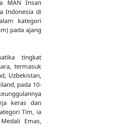
wa MAN Insan
a Indonesia di
alam kategori
am) pada ajang
tika tingkat
gara, termasuk
nd, Uzbekistan,
land, pada 10-
keunggulannya
rja keras dan
tegori Tim, ia
 Medali Emas,