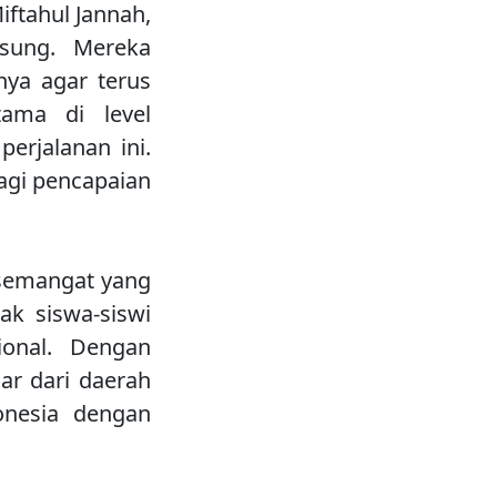
iftahul Jannah,
sung. Mereka
nya agar terus
ama di level
erjalanan ini.
lagi pencapaian
 semangat yang
k siswa-siswi
ional. Dengan
ar dari daerah
nesia dengan