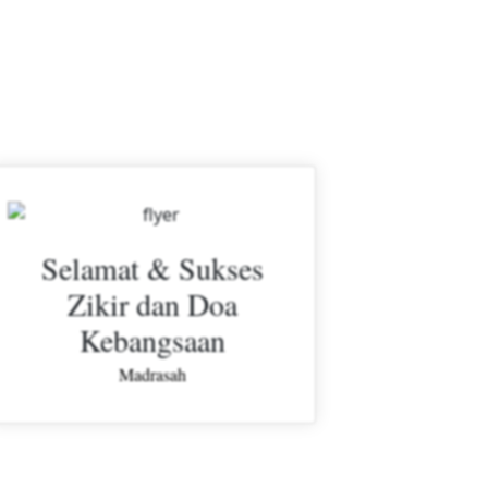
Selamat & Sukses
Sel
Zikir dan Doa
Lol
Kebangsaan
Madrasah