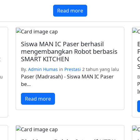
Read more
Siswa MAN IC Paser berhasil
mengembangkan Robot berbasis
t
SMART KITCHEN
By.
Admin Humas
in
Prestasi
2 tahun yang lalu
Paser (Madrasah) - Siswa MAN IC Paser
lu
B
be...
P
I
Read more