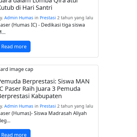
Juara dalam Lomba Qira'atul
utub di Hari Santri
y.
Admin Humas
in
Prestasi
2 tahun yang lalu
aser (Humas IC) - Dedikasi tiga siswa
...
Read more
Pemuda Berprestasi: Siswa MAN
IC Paser Raih Juara 3 Pemuda
Berprestasi Kabupaten
y.
Admin Humas
in
Prestasi
2 tahun yang lalu
aser (Humas)- Siswa Madrasah Aliyah
eg...
Read more