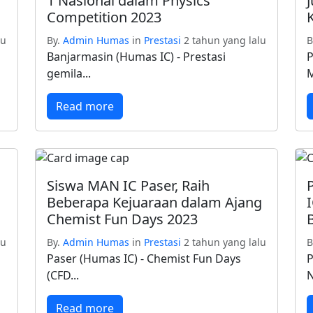
1 Nasional dalam Physics
Competition 2023
K
lu
By.
Admin Humas
in
Prestasi
2 tahun yang lalu
B
Banjarmasin (Humas IC) - Prestasi
P
gemila...
M
Read more
Siswa MAN IC Paser, Raih
Beberapa Kejuaraan dalam Ajang
Chemist Fun Days 2023
lu
By.
Admin Humas
in
Prestasi
2 tahun yang lalu
B
Paser (Humas IC) - Chemist Fun Days
P
(CFD...
N
Read more