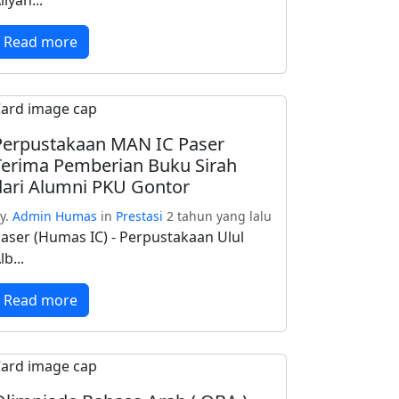
liyah...
Read more
Perpustakaan MAN IC Paser
Terima Pemberian Buku Sirah
dari Alumni PKU Gontor
y.
Admin Humas
in
Prestasi
2 tahun yang lalu
aser (Humas IC) - Perpustakaan Ulul
lb...
Read more