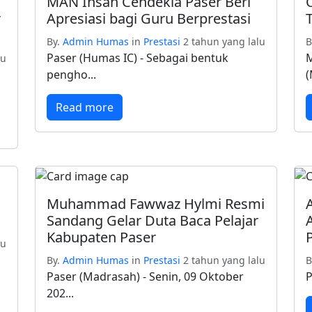
MAN Insan Cendekia Paser Beri
r
Apresiasi bagi Guru Berprestasi
By.
Admin Humas
in
Prestasi
2 tahun yang lalu
B
Paser (Humas IC) - Sebagai bentuk
M
lu
pengho...
(
Read more
Muhammad Fawwaz Hylmi Resmi
Sandang Gelar Duta Baca Pelajar
Kabupaten Paser
lu
By.
Admin Humas
in
Prestasi
2 tahun yang lalu
B
Paser (Madrasah) - Senin, 09 Oktober
P
202...