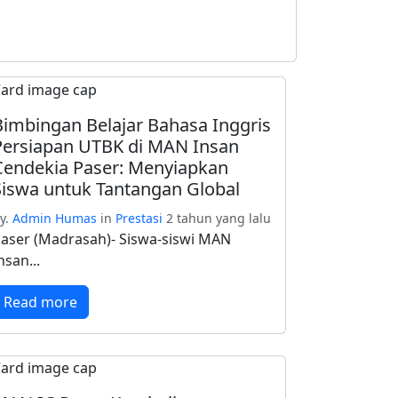
Bimbingan Belajar Bahasa Inggris
Persiapan UTBK di MAN Insan
Cendekia Paser: Menyiapkan
Siswa untuk Tantangan Global
y.
Admin Humas
in
Prestasi
2 tahun yang lalu
aser (Madrasah)- Siswa-siswi MAN
nsan...
Read more