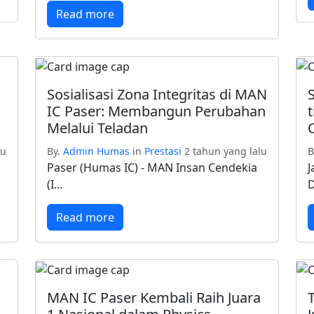
Read more
Sosialisasi Zona Integritas di MAN
IC Paser: Membangun Perubahan
Melalui Teladan
lu
By.
Admin Humas
in
Prestasi
2 tahun yang lalu
B
Paser (Humas IC) - MAN Insan Cendekia
J
(I...
D
Read more
MAN IC Paser Kembali Raih Juara