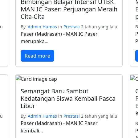
Bimbingan Belajar Intensif UTBK
o
MAN IC Paser: Perjuangan Meraih
Cita-Cita
lu
By.
Admin Humas
in
Prestasi
2 tahun yang lalu
B
Paser (Madrasah) - MAN IC Paser
P
merupaka...
P
Read more
Semangat Baru Sambut
Kedatangan Siswa Kembali Pasca
Libur
lu
By.
Admin Humas
in
Prestasi
2 tahun yang lalu
Paser (Madrasah) - MAN IC Paser
B
kembali...
P