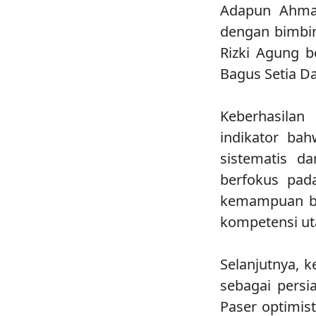
Adapun Ahmad
dengan bimbin
Rizki Agung b
Bagus Setia D
Keberhasilan
indikator ba
sistematis d
berfokus pad
kemampuan ber
kompetensi u
Selanjutnya, 
sebagai pers
Paser optimis