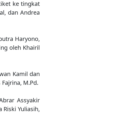
ket ke tingkat
zal, dan Andrea
aputra Haryono,
ng oleh Khairil
kwan Kamil dan
Fajrina, M.Pd.
brar Assyakir
Riski Yuliasih,