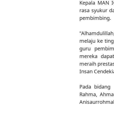
Kepala MAN I
rasa syukur d
pembimbing.
"Alhamdulilla
melaju ke ting
guru pembim
mereka dapat
meraih presta
Insan Cendekia
Pada bidang E
Rahma, Ahmad
Anisaurrohmah,