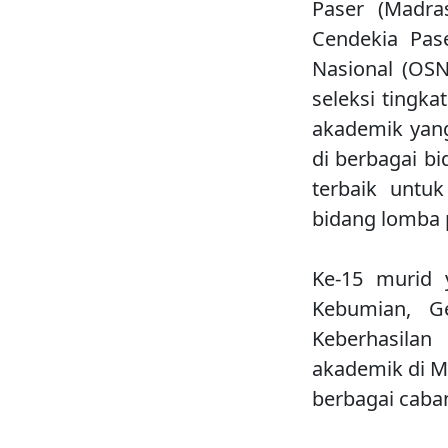
Paser (Madra
Cendekia Pas
Nasional (OSN
seleksi tingk
akademik yan
di berbagai b
terbaik untu
bidang lomba p
Ke-15 murid 
Kebumian, Ge
Keberhasila
akademik di MA
berbagai caba