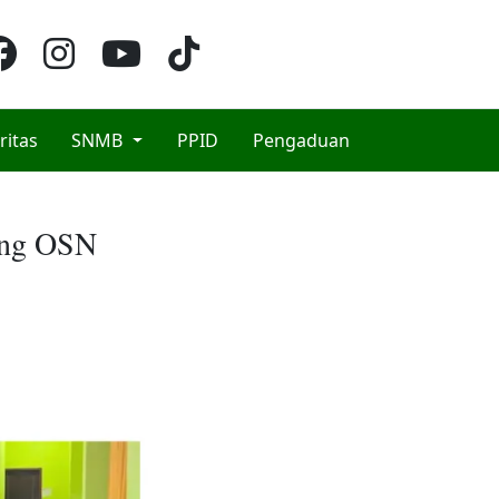
ritas
SNMB
PPID
Pengaduan
ang OSN