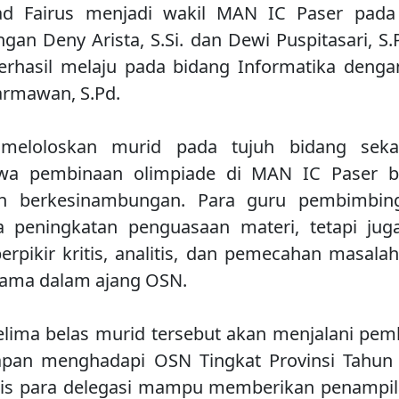
 Fairus menjadi wakil MAN IC Paser pada 
gan Deny Arista, S.Si. dan Dewi Puspitasari, S.
erhasil melaju pada bidang Informatika den
armawan, S.Pd.
 meloloskan murid pada tujuh bidang seka
hwa pembinaan olimpiade di MAN IC Paser be
an berkesinambungan. Para guru pembimbin
a peningkatan penguasaan materi, tetapi j
pikir kritis, analitis, dan pemecahan masala
tama dalam ajang OSN.
kelima belas murid tersebut akan menjalani pemb
iapan menghadapi OSN Tingkat Provinsi Tahun
tis para delegasi mampu memberikan penampil