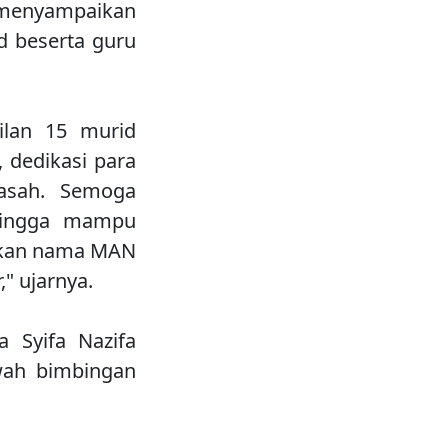
 menyampaikan
d beserta guru
silan 15 murid
, dedikasi para
asah. Semoga
ehingga mampu
umkan nama MAN
" ujarnya.
a Syifa Nazifa
wah bimbingan