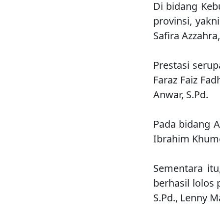
Di bidang Keb
provinsi, yakn
Safira Azzahra
Prestasi serup
Faraz Faiz Fad
Anwar, S.Pd.
Pada bidang A
Ibrahim Khume
Sementara it
berhasil lolos
S.Pd., Lenny Ma