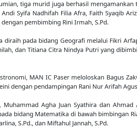
umian, tiga murid juga berhasil mengamankan ti
i Andi Syifa Nadhifah Filia Afra, Faith Syaqib Ari
, dengan pembimbing Rini Irmah, S.Pd.
a diraih pada bidang Geografi melalui Fikri Arf
hilah, dan Titiana Citra Nindya Putri yang dibimbi
stronomi, MAN IC Paser meloloskan Bagus Za
ini dengan pendampingan Rani Nur Arifah Agus 
u, Muhammad Agha Juan Syathira dan Ahmad A
 pada bidang Matematika di bawah bimbingan Ria 
rlina, S.Pd., dan Miftahul Jannah, S.Pd.