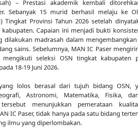
sah) – Prestasi akademik kembali ditoreh
er. Sebanyak 15 murid berhasil melaju ke Ol
) Tingkat Provinsi Tahun 2026 setelah dinyata
at kabupaten. Capaian ini menjadi bukti konsist
g dilakukan madrasah dalam mengembangkan 
idang sains. Sebelumnya, MAN IC Paser mengir
k mengikuti seleksi OSN tingkat kabupaten 
ada 18-19 Juni 2026.
yang lolos berasal dari tujuh bidang OSN, y
ografi, Astronomi, Matematika, Fisika, dan
n tersebut menunjukkan pemerataan kualit
N IC Paser, tidak hanya pada satu bidang terten
ng ilmu yang diperlombakan.