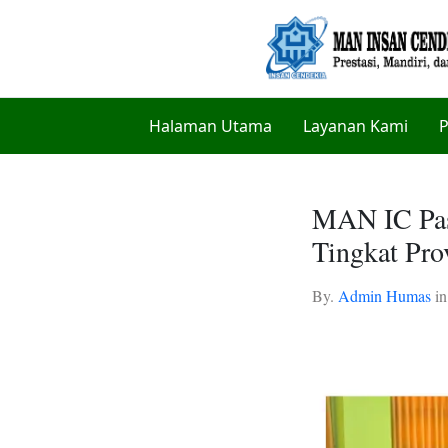
Halaman Utama
Layanan Kami
P
MAN IC Pas
Tingkat Pro
By.
Admin Humas
i